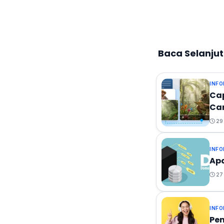
Baca Selanju
INFO
Cap
Ca
29 
INFO
Apa
27 
INFO
Pen