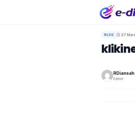
27 Mar
BLOG
kliki
RDiansah
Editor