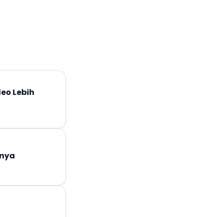
deo Lebih
anya