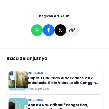
Bagikan Artikel Ini
Baca Selanjutnya
INFORMASI
CapCut Hadirkan AI Seedance 2.0 di
Indonesia, Bikin Video Lebih Canggih
dan Sinematik
29 Maret 2026
INFORMASI
Apa Itu DNS Pribadi? Pengertian,